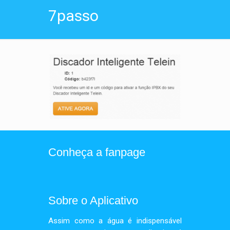
7passo
Conheça a fanpage
Sobre o Aplicativo
Assim como a água é indispensável