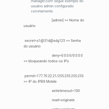
manager.conf segue exemplo do
usuário admin configurado
corretamente:
[admin] >> Nome do
usuário
secret=s1@31d@sdg123 >> Senha
do usuário
deny=0.0.0.0/0.0.0.0
>> bloqueando todos os IPs
permit=177.70.22.21/255.255.255.255
>> IP do IPBX Mobile
writetimeout=100
read=originate