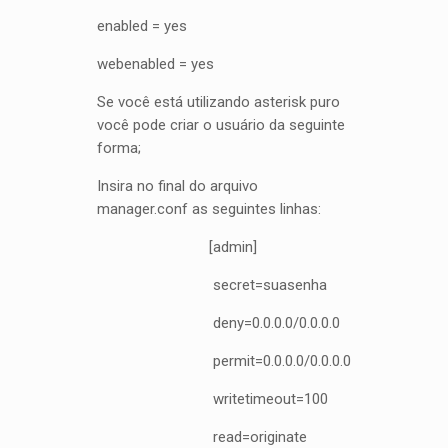
enabled = yes
webenabled = yes
Se você está utilizando asterisk puro
você pode criar o usuário da seguinte
forma;
Insira no final do arquivo
manager.conf as seguintes linhas:
[admin]
secret=suasenha
deny=0.0.0.0/0.0.0.0
permit=0.0.0.0/0.0.0.0
writetimeout=100
read=originate