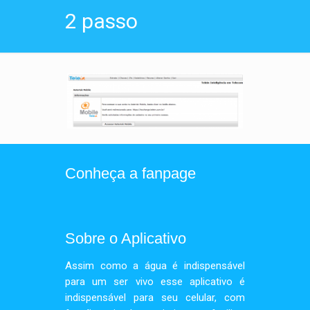
2 passo
Conheça a fanpage
Sobre o Aplicativo
Assim como a água é indispensável
para um ser vivo esse aplicativo é
indispensável para seu celular, com