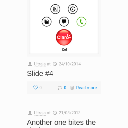
Ultraja
at
24/10/2014
Slide #4
0
0
Read more
Ultraja
at
21/03/2013
Another one bites the