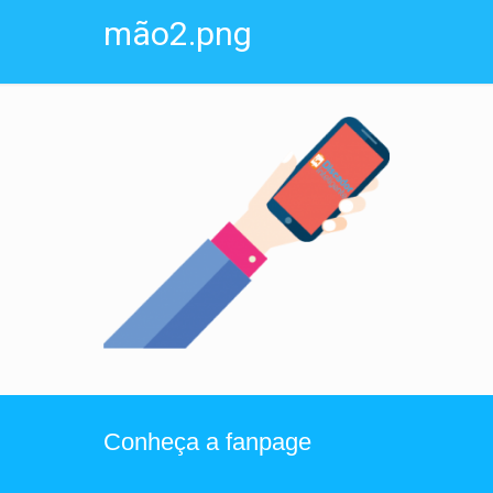
mão2.png
Conheça a fanpage