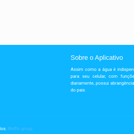
Sobre o Aplicativo
Assim como a água é indispensá
para seu celular, com funçõe
diariamente, possui abrangência
do pais.
dos.
Muffin group