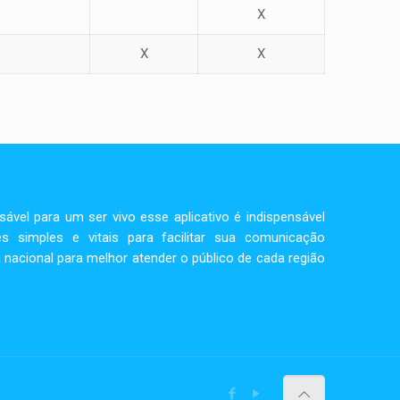
X
X
X
vel para um ser vivo esse aplicativo é indispensável
s simples e vitais para facilitar sua comunicação
 nacional para melhor atender o público de cada região