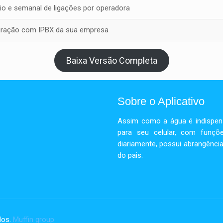
rio e semanal de ligações por operadora
gração com IPBX da sua empresa
Baixa Versão Completa
Sobre o Aplicativo
Assim como a água é indispensá
para seu celular, com funçõe
diariamente, possui abrangência
do pais.
dos.
Muffin group