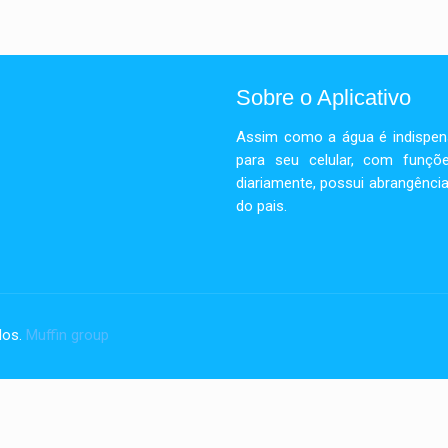
Sobre o Aplicativo
Assim como a água é indispensá
para seu celular, com funçõe
diariamente, possui abrangência
do pais.
dos.
Muffin group